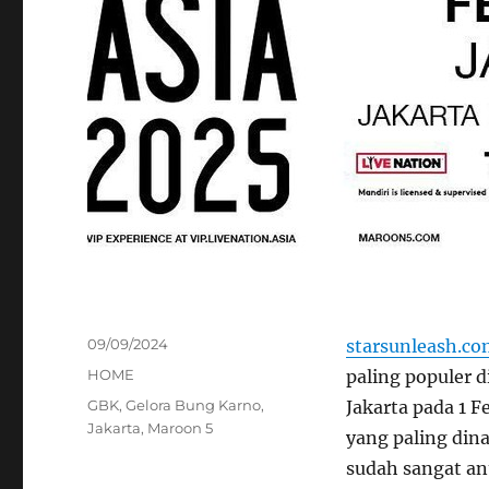
Posted
09/09/2024
starsunleash.c
on
Categories
HOME
paling populer 
Tags
GBK
,
Gelora Bung Karno
,
Jakarta pada 1 F
Jakarta
,
Maroon 5
yang paling din
sudah sangat an