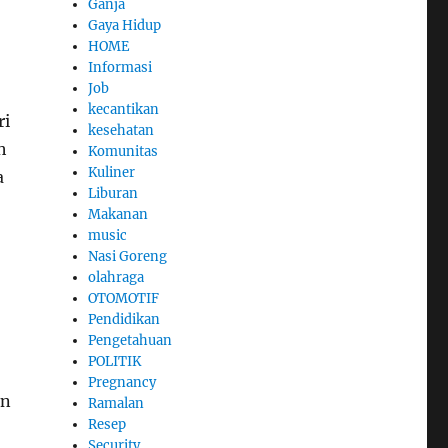
Ganja
Gaya Hidup
HOME
Informasi
Job
kecantikan
ri
kesehatan
h
Komunitas
Kuliner
a
Liburan
Makanan
music
Nasi Goreng
olahraga
OTOMOTIF
Pendidikan
Pengetahuan
POLITIK
Pregnancy
an
Ramalan
Resep
Security