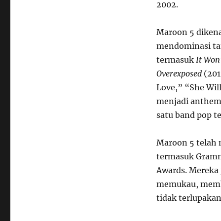
2002.
Maroon 5 dikena
mendominasi tan
termasuk
It Won
Overexposed
(201
Love,” “She Wil
menjadi anthem 
satu band pop te
Maroon 5 telah 
termasuk Grammy
Awards. Mereka 
memukau, membu
tidak terlupaka