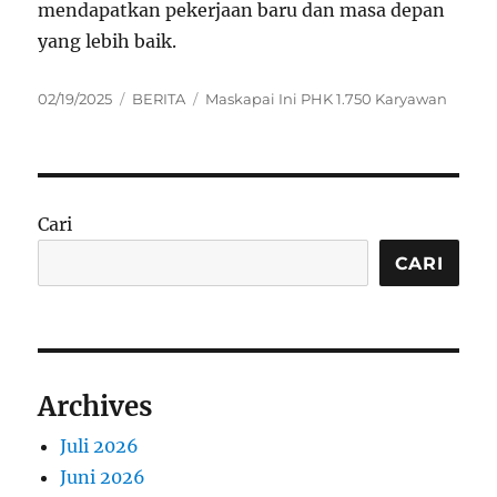
mendapatkan pekerjaan baru dan masa depan
yang lebih baik.
Posted
Categories
Tags
02/19/2025
BERITA
Maskapai Ini PHK 1.750 Karyawan
on
Cari
CARI
Archives
Juli 2026
Juni 2026