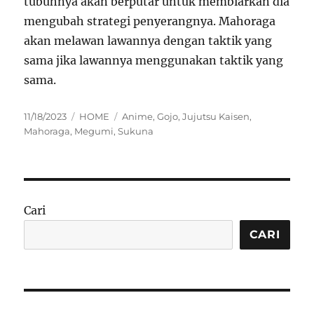
tubuhnya akan berputar untuk membiarkan dia
mengubah strategi penyerangnya. Mahoraga
akan melawan lawannya dengan taktik yang
sama jika lawannya menggunakan taktik yang
sama.
Posted
Categories
Tags
11/18/2023
HOME
Anime
,
Gojo
,
Jujutsu Kaisen
,
on
Mahoraga
,
Megumi
,
Sukuna
Cari
CARI