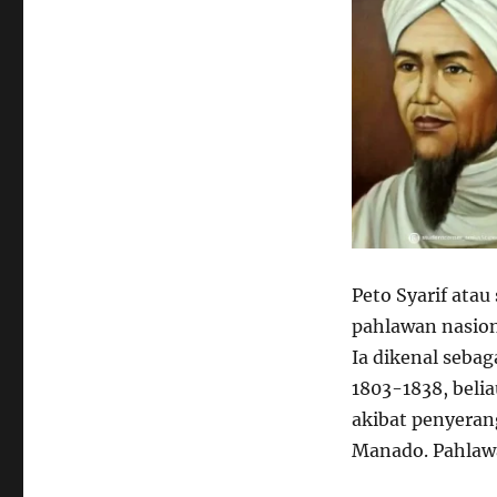
Peto Syarif ata
pahlawan nasion
Ia dikenal seba
1803-1838, beli
akibat penyerang
Manado. Pahlawa