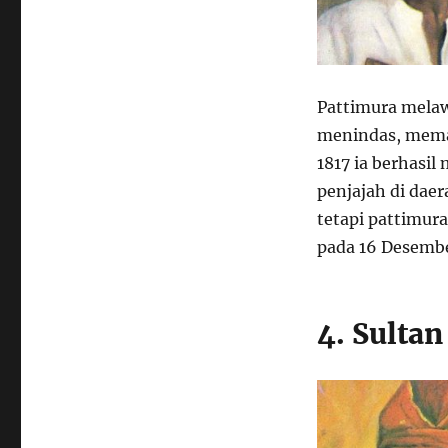
Pattimura mela
menindas, memak
1817 ia berhasi
penjajah di dae
tetapi pattimur
pada 16 Desembe
4. Sulta