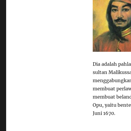
Dia adalah pahla
sultan Malikussai
menggabungkan b
membuat perlaw
membuat beland
Opu, yaitu bente
Juni 1670.