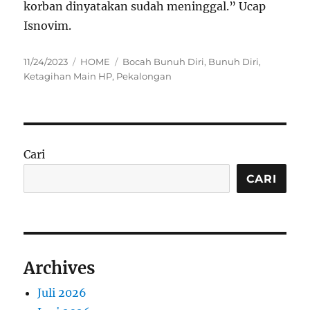
korban dinyatakan sudah meninggal.” Ucap
Isnovim.
Posted
Categories
Tags
11/24/2023
HOME
Bocah Bunuh Diri
,
Bunuh Diri
,
on
Ketagihan Main HP
,
Pekalongan
Cari
CARI
Archives
Juli 2026