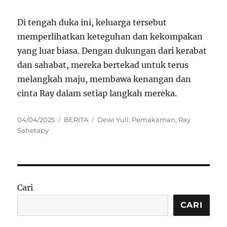
Di tengah duka ini, keluarga tersebut
memperlihatkan keteguhan dan kekompakan
yang luar biasa. Dengan dukungan dari kerabat
dan sahabat, mereka bertekad untuk terus
melangkah maju, membawa kenangan dan
cinta Ray dalam setiap langkah mereka.
Posted
Categories
Tags
04/04/2025
BERITA
Dewi Yull
,
Pemakaman
,
Ray
on
Sahetapy
Cari
CARI