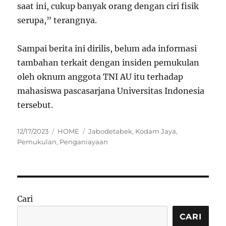
saat ini, cukup banyak orang dengan ciri fisik
serupa,” terangnya.
Sampai berita ini dirilis, belum ada informasi
tambahan terkait dengan insiden pemukulan
oleh oknum anggota TNI AU itu terhadap
mahasiswa pascasarjana Universitas Indonesia
tersebut.
Posted
Categories
Tags
12/17/2023
HOME
Jabodetabek
,
Kodam Jaya
,
on
Pemukulan
,
Penganiayaan
Cari
CARI