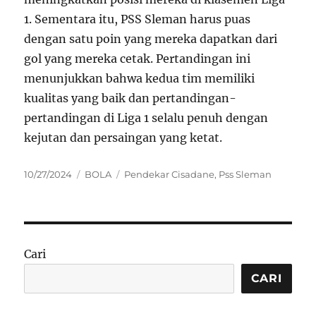
1. Sementara itu, PSS Sleman harus puas
dengan satu poin yang mereka dapatkan dari
gol yang mereka cetak. Pertandingan ini
menunjukkan bahwa kedua tim memiliki
kualitas yang baik dan pertandingan-
pertandingan di Liga 1 selalu penuh dengan
kejutan dan persaingan yang ketat.
Posted
Categories
Tags
10/27/2024
BOLA
Pendekar Cisadane
,
Pss Sleman
on
Cari
CARI