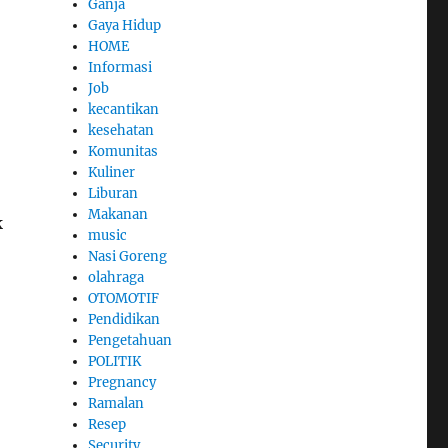
Ganja
Gaya Hidup
HOME
Informasi
Job
kecantikan
kesehatan
Komunitas
Kuliner
Liburan
Makanan
k
music
Nasi Goreng
olahraga
OTOMOTIF
Pendidikan
Pengetahuan
POLITIK
Pregnancy
Ramalan
Resep
Security