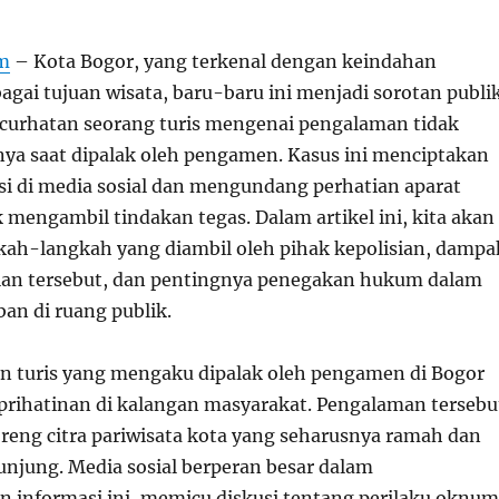
om
– Kota Bogor, yang terkenal dengan keindahan
agai tujuan wisata, baru-baru ini menjadi sorotan publi
a curhatan seorang turis mengenai pengalaman tidak
a saat dipalak oleh pengamen. Kasus ini menciptakan
i di media sosial dan mengundang perhatian aparat
 mengambil tindakan tegas. Dalam artikel ini, kita akan
ah-langkah yang diambil oleh pihak kepolisian, dampa
adian tersebut, dan pentingnya penegakan hukum dalam
an di ruang publik.
an turis yang mengaku dipalak oleh pengamen di Bogor
rihatinan di kalangan masyarakat. Pengalaman tersebu
eng citra pariwisata kota yang seharusnya ramah dan
njung. Media sosial berperan besar dalam
 informasi ini, memicu diskusi tentang perilaku oknum