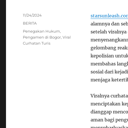
Posted
11/24/2024
starsunleash.c
on
Categories
BERITA
alamnya dan seb
Tags
Penegakan Hukum
,
setelah viralny
Pengamen di Bogor
,
Viral
menyenangkanny
Curhatan Turis
gelombang reaks
kepolisian untuk
membahas langk
sosial dari kej
menjaga ketertib
Viralnya curhat
menciptakan kep
dianggap mencor
aman bagi pengu
menyebarluaskan