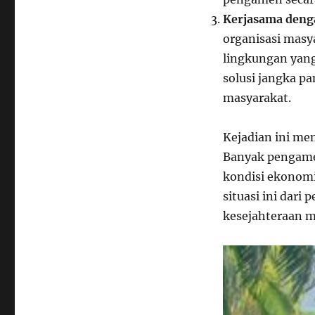
Kerjasama deng
organisasi masy
lingkungan yang
solusi jangka p
masyarakat.
Kejadian ini me
Banyak pengame
kondisi ekonomi 
situasi ini dari
kesejahteraan me