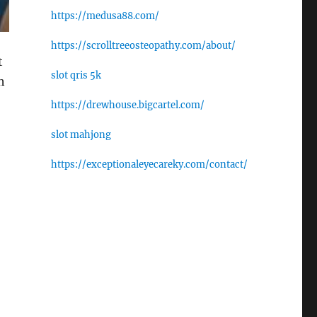
https://medusa88.com/
https://scrolltreeosteopathy.com/about/
t
slot qris 5k
h
https://drewhouse.bigcartel.com/
slot mahjong
https://exceptionaleyecareky.com/contact/