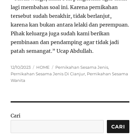
lagi membahas soal ini. Karena pernikahan
tersebut sudah berakhir, tidak berlanjut,
karena kan bukan antara lelaki dan perempuan.
Pihak keluarga juga sudah kami berikan
pembinaan dan pendamping agar tidak jadi
patah semangat.” Ucap Abdullah.
Posted
Categories
Tags
12/10/2023
HOME
Pernikahan Sesama Jenis
,
on
Pernikahan Sesama Jenis Di Cianjur
,
Pernikahan Sesama
Wanita
Cari
CARI