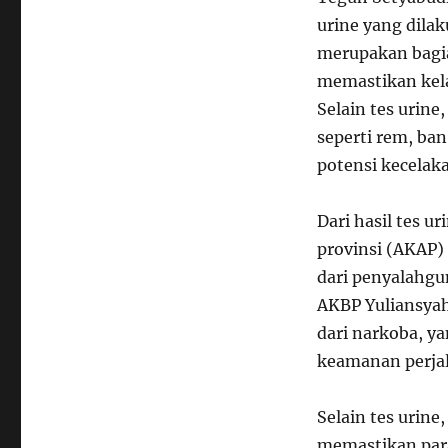
urine yang dilak
merupakan bagia
memastikan kel
Selain tes urin
seperti rem, ba
potensi kecelak
Dari hasil tes u
provinsi (AKAP) 
dari penyalahgu
AKBP Yuliansyah
dari narkoba, y
keamanan perja
Selain tes urin
memastikan para