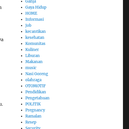
Ganja
n
Gaya Hidup
HOME
Informasi
Job
kecantikan
kesehatan
ya
Komunitas
Kuliner
Liburan
Makanan
music
Nasi Goreng
olahraga
OTOMOTIF
Pendidikan
Pengetahuan
u.
POLITIK
Pregnancy
Ramalan
Resep
Security