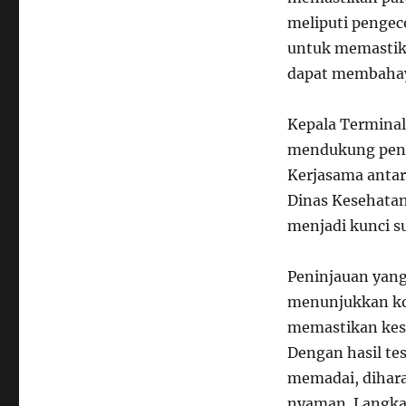
meliputi pengece
untuk memastika
dapat membahay
Kepala Terminal
mendukung penuh
Kerjasama antar
Dinas Kesehatan
menjadi kunci su
Peninjauan yang
menunjukkan ko
memastikan kese
Dengan hasil te
memadai, dihara
nyaman. Langkah