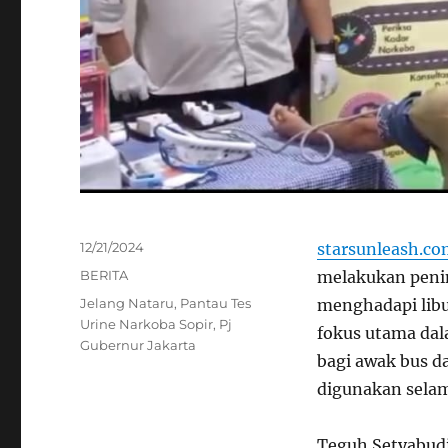
Posted
12/21/2024
starsunleash.c
on
Categories
BERITA
melakukan penin
Tags
Jelang Nataru
,
Pantau Tes
menghadapi libu
Urine Narkoba Sopir
,
Pj
fokus utama dal
Gubernur Jakarta
bagi awak bus d
digunakan selam
Teguh Setyabudi