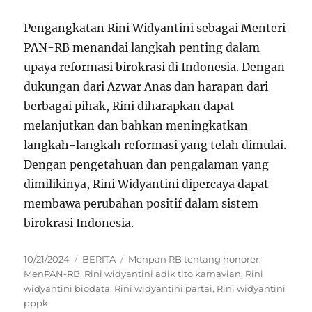
Pengangkatan Rini Widyantini sebagai Menteri
PAN-RB menandai langkah penting dalam
upaya reformasi birokrasi di Indonesia. Dengan
dukungan dari Azwar Anas dan harapan dari
berbagai pihak, Rini diharapkan dapat
melanjutkan dan bahkan meningkatkan
langkah-langkah reformasi yang telah dimulai.
Dengan pengetahuan dan pengalaman yang
dimilikinya, Rini Widyantini dipercaya dapat
membawa perubahan positif dalam sistem
birokrasi Indonesia.
Posted
Categories
Tags
10/21/2024
BERITA
Menpan RB tentang honorer
,
on
MenPAN-RB
,
Rini widyantini adik tito karnavian
,
Rini
widyantini biodata
,
Rini widyantini partai
,
Rini widyantini
pppk