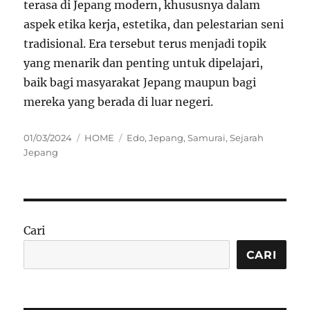
terasa di Jepang modern, khususnya dalam
aspek etika kerja, estetika, dan pelestarian seni
tradisional. Era tersebut terus menjadi topik
yang menarik dan penting untuk dipelajari,
baik bagi masyarakat Jepang maupun bagi
mereka yang berada di luar negeri.
Posted
Categories
Tags
01/03/2024
HOME
Edo
,
Jepang
,
Samurai
,
Sejarah
on
Jepang
Cari
CARI