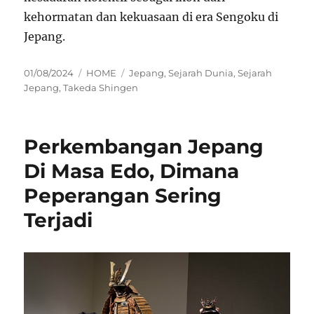
kehormatan dan kekuasaan di era Sengoku di
Jepang.
Posted
Categories
Tags
01/08/2024
HOME
Jepang
,
Sejarah Dunia
,
Sejarah
on
Jepang
,
Takeda Shingen
Perkembangan Jepang
Di Masa Edo, Dimana
Peperangan Sering
Terjadi