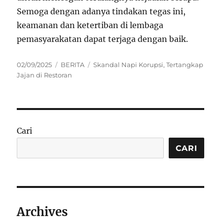
Semoga dengan adanya tindakan tegas ini,
keamanan dan ketertiban di lembaga
pemasyarakatan dapat terjaga dengan baik.
Posted
Categories
Tags
02/09/2025
BERITA
Skandal Napi Korupsi
,
Tertangkap
on
Jajan di Restoran
Cari
CARI
Archives