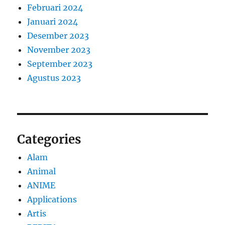
Februari 2024
Januari 2024
Desember 2023
November 2023
September 2023
Agustus 2023
Categories
Alam
Animal
ANIME
Applications
Artis