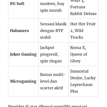
Ways 3,
PG Soft
modern, buy
Fortune
spin murah
Rabbit Deluxe
Sensasi klasik
Hot Hot Fruit
Habanero
dengan RTP
2, Wild
stabil
Trucks
Jackpot
Roma X,
Joker Gaming
progresif,
Queen of
spin ringan
Glory
Immortal
Bonus multi-
Desire, Lucky
Microgaming
level dan
Leprechaun
scatter aktif
Plus
Provider di atas dikenal memiliki reputasi