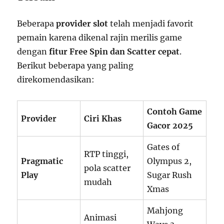
Beberapa
provider slot
telah menjadi favorit
pemain karena dikenal rajin merilis game
dengan
fitur Free Spin dan Scatter cepat
.
Berikut beberapa yang paling
direkomendasikan:
Contoh Game
Provider
Ciri Khas
Gacor 2025
Gates of
RTP tinggi,
Pragmatic
Olympus 2,
pola scatter
Play
Sugar Rush
mudah
Xmas
Mahjong
Animasi