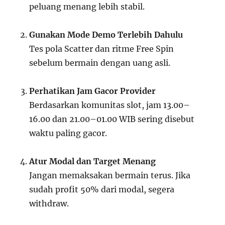
peluang menang lebih stabil.
Gunakan Mode Demo Terlebih Dahulu
Tes pola Scatter dan ritme Free Spin
sebelum bermain dengan uang asli.
Perhatikan Jam Gacor Provider
Berdasarkan komunitas slot, jam 13.00–
16.00 dan 21.00–01.00 WIB sering disebut
waktu paling gacor.
Atur Modal dan Target Menang
Jangan memaksakan bermain terus. Jika
sudah profit 50% dari modal, segera
withdraw.