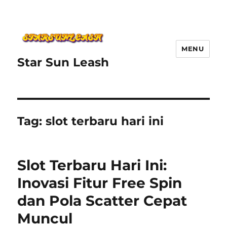
MENU
Star Sun Leash
Tag:
slot terbaru hari ini
Slot Terbaru Hari Ini:
Inovasi Fitur Free Spin
dan Pola Scatter Cepat
Muncul