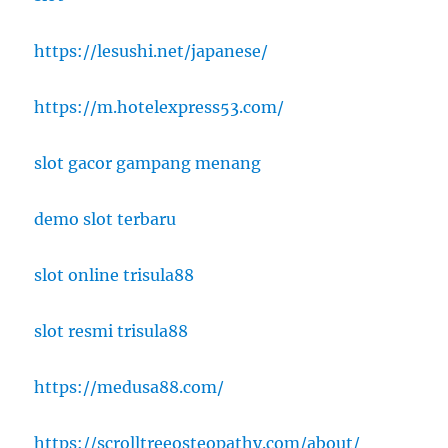
https://lesushi.net/japanese/
https://m.hotelexpress53.com/
slot gacor gampang menang
demo slot terbaru
slot online trisula88
slot resmi trisula88
https://medusa88.com/
https://scrolltreeosteopathy.com/about/