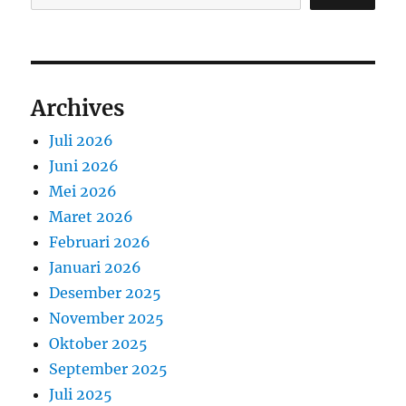
Archives
Juli 2026
Juni 2026
Mei 2026
Maret 2026
Februari 2026
Januari 2026
Desember 2025
November 2025
Oktober 2025
September 2025
Juli 2025