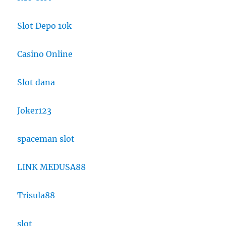
Slot Depo 10k
Casino Online
Slot dana
Joker123
spaceman slot
LINK MEDUSA88
Trisula88
slot