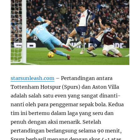
starsunleash.com
– Pertandingan antara
Tottenham Hotspur (Spurs) dan Aston Villa
adalah salah satu even yang sangat dinanti-
nanti oleh para penggemar sepak bola. Kedua
tim ini bertemu dalam laga yang seru dan
penuh dengan aksi menarik. Setelah
pertandingan berlangsung selama 90 menit,
Spurs berhasil menang dengan skor 4-1 atas