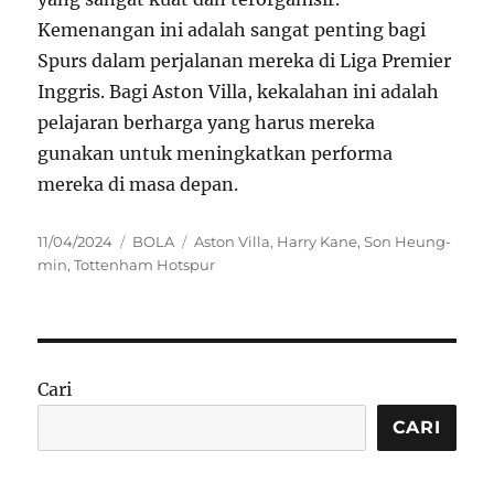
Kemenangan ini adalah sangat penting bagi
Spurs dalam perjalanan mereka di Liga Premier
Inggris. Bagi Aston Villa, kekalahan ini adalah
pelajaran berharga yang harus mereka
gunakan untuk meningkatkan performa
mereka di masa depan.
Posted
Categories
Tags
11/04/2024
BOLA
Aston Villa
,
Harry Kane
,
Son Heung-
on
min
,
Tottenham Hotspur
Cari
CARI