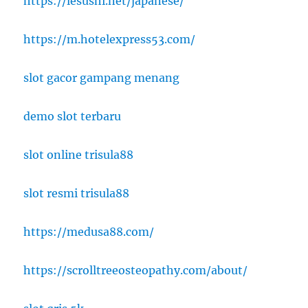
https://lesushi.net/japanese/
https://m.hotelexpress53.com/
slot gacor gampang menang
demo slot terbaru
slot online trisula88
slot resmi trisula88
https://medusa88.com/
https://scrolltreeosteopathy.com/about/