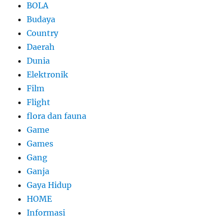
BOLA
Budaya
Country
Daerah
Dunia
Elektronik
Film
Flight
flora dan fauna
Game
Games
Gang
Ganja
Gaya Hidup
HOME
Informasi