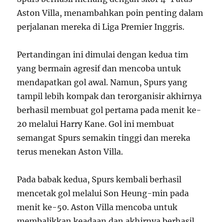
Aston Villa, menambahkan poin penting dalam
perjalanan mereka di Liga Premier Inggris.
Pertandingan ini dimulai dengan kedua tim
yang bermain agresif dan mencoba untuk
mendapatkan gol awal. Namun, Spurs yang
tampil lebih kompak dan terorganisir akhirnya
berhasil membuat gol pertama pada menit ke-
20 melalui Harry Kane. Gol ini membuat
semangat Spurs semakin tinggi dan mereka
terus menekan Aston Villa.
Pada babak kedua, Spurs kembali berhasil
mencetak gol melalui Son Heung-min pada
menit ke-50. Aston Villa mencoba untuk
membalikkan keadaan dan akhirnya berhasil