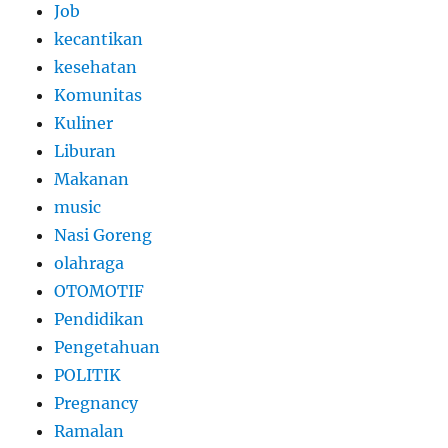
Job
kecantikan
kesehatan
Komunitas
Kuliner
Liburan
Makanan
music
Nasi Goreng
olahraga
OTOMOTIF
Pendidikan
Pengetahuan
POLITIK
Pregnancy
Ramalan