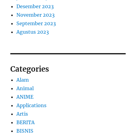
Desember 2023
November 2023
September 2023
Agustus 2023
Categories
Alam
Animal
ANIME
Applications
Artis
BERITA
BISNIS