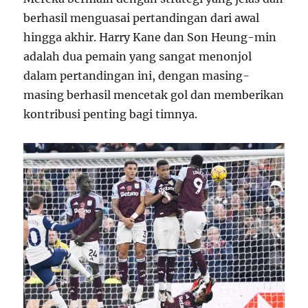
berhasil menguasai pertandingan dari awal
hingga akhir. Harry Kane dan Son Heung-min
adalah dua pemain yang sangat menonjol
dalam pertandingan ini, dengan masing-
masing berhasil mencetak gol dan memberikan
kontribusi penting bagi timnya.