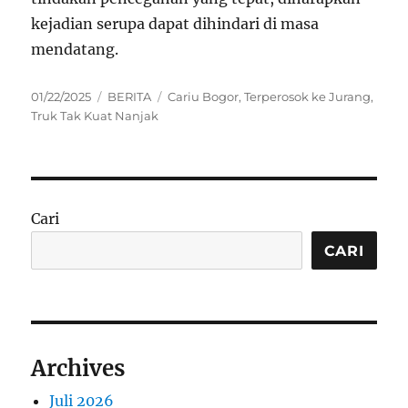
kejadian serupa dapat dihindari di masa
mendatang.
Posted
Categories
Tags
01/22/2025
BERITA
Cariu Bogor
,
Terperosok ke Jurang
,
on
Truk Tak Kuat Nanjak
Cari
CARI
Archives
Juli 2026