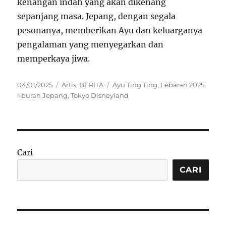
kenangan indah yang akan dikenang
sepanjang masa. Jepang, dengan segala
pesonanya, memberikan Ayu dan keluarganya
pengalaman yang menyegarkan dan
memperkaya jiwa.
Posted
Categories
Tags
04/01/2025
Artis
,
BERITA
Ayu Ting Ting
,
Lebaran 2025
,
on
liburan Jepang
,
Tokyo Disneyland
Cari
CARI