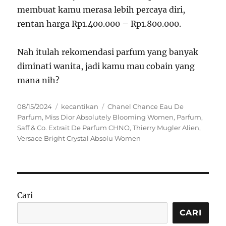
membuat kamu merasa lebih percaya diri,
rentan harga Rp1.400.000 – Rp1.800.000.
Nah itulah rekomendasi parfum yang banyak
diminati wanita, jadi kamu mau cobain yang
mana nih?
Posted
Categories
Tags
08/15/2024
kecantikan
Chanel Chance Eau De
on
Parfum
,
Miss Dior Absolutely Blooming Women
,
Parfum
,
Saff & Co. Extrait De Parfum CHNO
,
Thierry Mugler Alien
,
Versace Bright Crystal Absolu Women
Cari
CARI