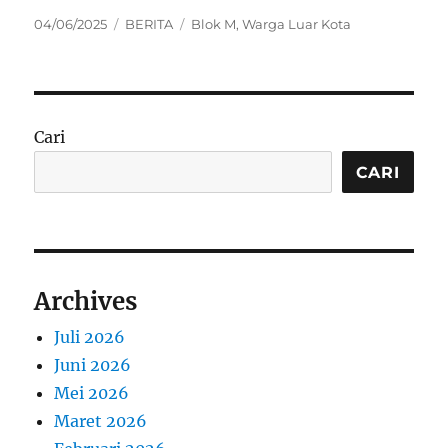
Posted
Categories
Tags
04/06/2025
BERITA
Blok M
,
Warga Luar Kota
on
Cari
CARI
Archives
Juli 2026
Juni 2026
Mei 2026
Maret 2026