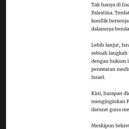
Tak hanya di Gaz
Palestina. Terda
konflik bersenja
dalamnya berulan
Lebih lanjut, Is
sebuah langkah 
dengan hukum in
perawatan medis
Israel.
Kini, harapan d
menginginkan P
darurat guna me
Meskipun Sekret