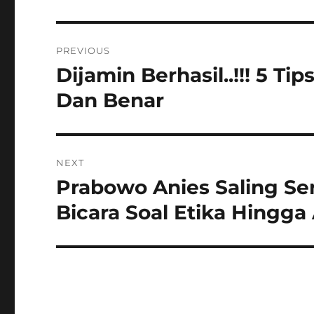
Navigasi
PREVIOUS
pos
Dijamin Berhasil..!!! 5 T
Previous
post:
Dan Benar
NEXT
Prabowo Anies Saling Se
Next
post:
Bicara Soal Etika Hingga 