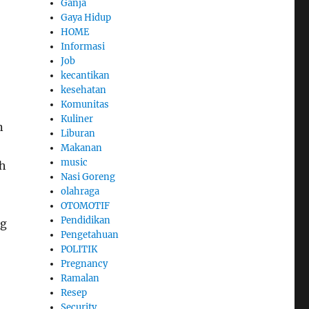
Ganja
Gaya Hidup
HOME
Informasi
Job
kecantikan
kesehatan
Komunitas
Kuliner
n
Liburan
Makanan
music
eh
Nasi Goreng
olahraga
OTOMOTIF
Pendidikan
ng
Pengetahuan
POLITIK
Pregnancy
Ramalan
Resep
Security