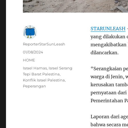
STARUNLEASH
–
yang dilakukan o
Author
ReporterStarSunLeash
mengakibatkan 
Posted
01/08/2024
dilancarkan.
on
Categories
HOME
Tags
Israel Hamas
,
Israel Serang
“Serangkaian p
Tepi Barat Palestina
,
warga di Jenin, 
Konflik Israel Palestina
,
kerusakan tamba
Peperangan
pernyataan dari
Pemerintahan Pa
Laporan dari ag
bahwa secara me