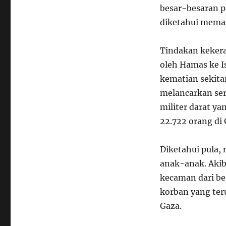
besar-besaran p
diketahui memas
Tindakan kekera
oleh Hamas ke I
kematian sekitar
melancarkan ser
militer darat ya
22.722 orang di 
Diketahui pula,
anak-anak. Akiba
kecaman dari be
korban yang te
Gaza.