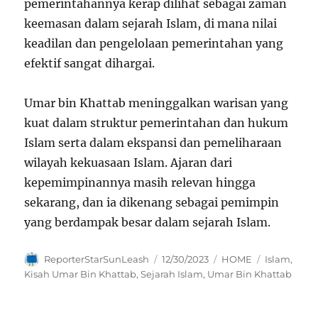
pemerintahannya kerap dilihat sebagai zaman
keemasan dalam sejarah Islam, di mana nilai
keadilan dan pengelolaan pemerintahan yang
efektif sangat dihargai.
Umar bin Khattab meninggalkan warisan yang
kuat dalam struktur pemerintahan dan hukum
Islam serta dalam ekspansi dan pemeliharaan
wilayah kekuasaan Islam. Ajaran dari
kepemimpinannya masih relevan hingga
sekarang, dan ia dikenang sebagai pemimpin
yang berdampak besar dalam sejarah Islam.
Author
Posted
Categories
Tags
ReporterStarSunLeash
12/30/2023
HOME
Islam
,
on
Kisah Umar Bin Khattab
,
Sejarah Islam
,
Umar Bin Khattab