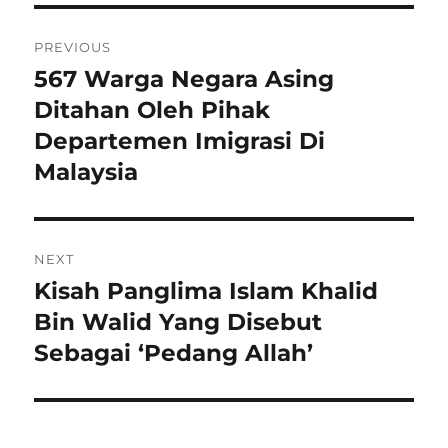
Navigasi
PREVIOUS
pos
567 Warga Negara Asing
Previous
post:
Ditahan Oleh Pihak
Departemen Imigrasi Di
Malaysia
NEXT
Kisah Panglima Islam Khalid
Next
post:
Bin Walid Yang Disebut
Sebagai ‘Pedang Allah’