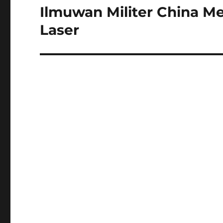
Ilmuwan Militer China M
Next
post:
Laser