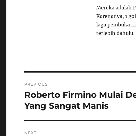
Mereka adalah F
Karenanya, 1 go
laga pembuka Li
terlebih dahulu.
Navigasi
PREVIOUS
pos
Roberto Firmino Mulai D
Previous
post:
Yang Sangat Manis
NEXT