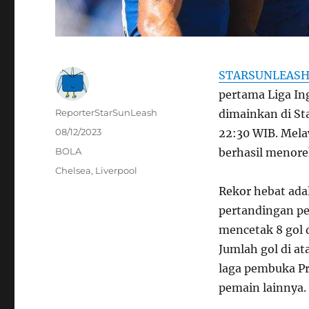
STARSUNLEAS
pertama Liga In
Author
ReporterStarSunLeash
dimainkan di St
Posted
08/12/2023
22:30 WIB. Mela
on
Categories
BOLA
berhasil menore
Tags
Chelsea
,
Liverpool
Rekor hebat ada
pertandingan pe
mencetak 8 gol 
Jumlah gol di a
laga pembuka Pr
pemain lainnya.