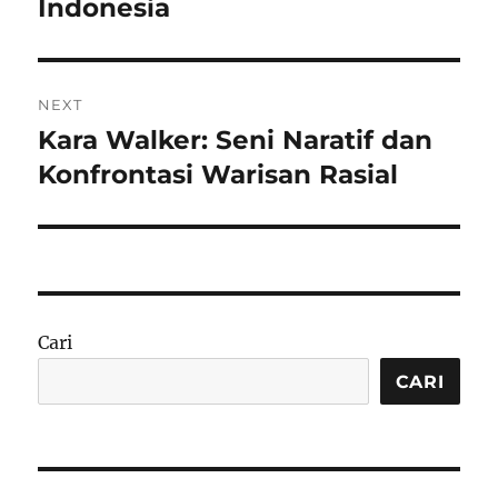
Indonesia
NEXT
Kara Walker: Seni Naratif dan
Next
post:
Konfrontasi Warisan Rasial
Cari
CARI