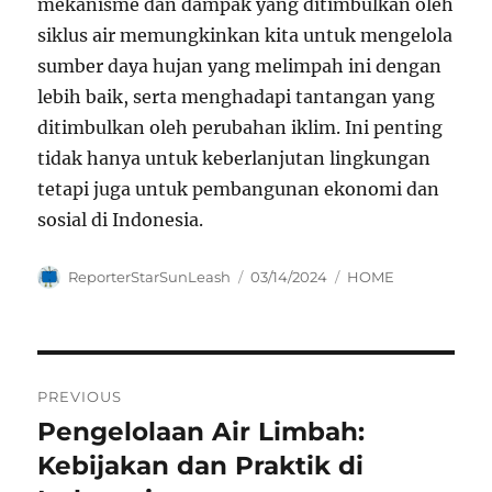
mekanisme dan dampak yang ditimbulkan oleh
siklus air memungkinkan kita untuk mengelola
sumber daya hujan yang melimpah ini dengan
lebih baik, serta menghadapi tantangan yang
ditimbulkan oleh perubahan iklim. Ini penting
tidak hanya untuk keberlanjutan lingkungan
tetapi juga untuk pembangunan ekonomi dan
sosial di Indonesia.
Author
Posted
Categories
ReporterStarSunLeash
03/14/2024
HOME
on
Navigasi
PREVIOUS
pos
Pengelolaan Air Limbah:
Previous
post:
Kebijakan dan Praktik di