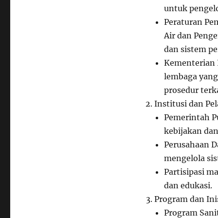
untuk pengel
Peraturan Pem
Air dan Peng
dan sistem pe
Kementerian 
lembaga yang
prosedur terk
Institusi dan Pe
Pemerintah Pu
kebijakan da
Perusahaan D
mengelola sis
Partisipasi m
dan edukasi.
Program dan Inis
Program Sani