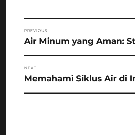
Navigasi
PREVIOUS
pos
Air Minum yang Aman: St
Previous
post:
NEXT
Memahami Siklus Air di I
Next
post: