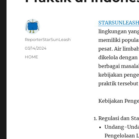
STARSUNLEAS
lingkungan yang 
Author
ReporterStarSunLeash
memiliki popula
Posted
03/14/2024
pesat. Air limba
on
Categories
HOME
dikelola denga
berbagai masala
kebijakan penge
praktik tersebu
Kebijakan Penge
Regulasi dan St
Undang-Undan
Pengelolaan 