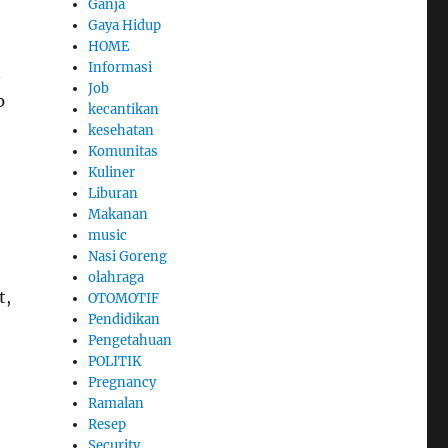
Ganja
Gaya Hidup
HOME
Informasi
.
Job
p
kecantikan
kesehatan
Komunitas
Kuliner
Liburan
Makanan
music
Nasi Goreng
olahraga
t,
OTOMOTIF
Pendidikan
Pengetahuan
POLITIK
Pregnancy
Ramalan
Resep
Security