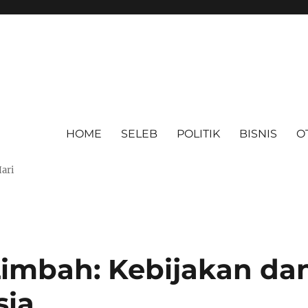
HOME
SELEB
POLITIK
BISNIS
O
Hari
Limbah: Kebijakan da
sia