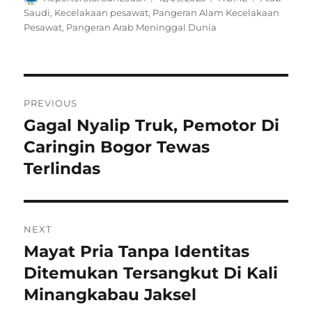
on
Saudi
,
Kecelakaan pesawat
,
Pangeran Alam Kecelakaan
Pesawat
,
Pangeran Arab Meninggal Dunia
Navigasi
PREVIOUS
pos
Gagal Nyalip Truk, Pemotor Di
Previous
post:
Caringin Bogor Tewas
Terlindas
NEXT
Mayat Pria Tanpa Identitas
Next
post:
Ditemukan Tersangkut Di Kali
Minangkabau Jaksel