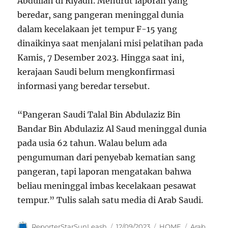
Abdullah di Riyadh. Menurut laporan yang
beredar, sang pangeran meninggal dunia
dalam kecelakaan jet tempur F-15 yang
dinaikinya saat menjalani misi pelatihan pada
Kamis, 7 Desember 2023. Hingga saat ini,
kerajaan Saudi belum mengkonfirmasi
informasi yang beredar tersebut.
“Pangeran Saudi Talal Bin Abdulaziz Bin
Bandar Bin Abdulaziz Al Saud meninggal dunia
pada usia 62 tahun. Walau belum ada
pengumuman dari penyebab kematian sang
pangeran, tapi laporan mengatakan bahwa
beliau meninggal imbas kecelakaan pesawat
tempur.” Tulis salah satu media di Arab Saudi.
Author
Posted
Categories
Tags
ReporterStarSunLeash
12/09/2023
HOME
Arab