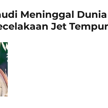
audi Meninggal Dunia
ecelakaan Jet Tempu