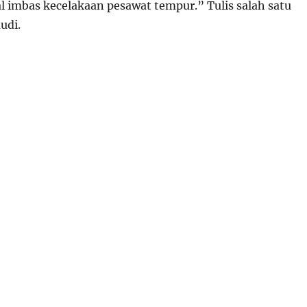
l imbas kecelakaan pesawat tempur.” Tulis salah satu
udi.