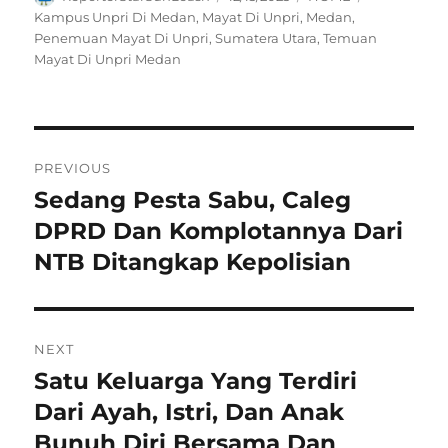
on
Kampus Unpri Di Medan
,
Mayat Di Unpri
,
Medan
,
Penemuan Mayat Di Unpri
,
Sumatera Utara
,
Temuan
Mayat Di Unpri Medan
Navigasi
PREVIOUS
pos
Sedang Pesta Sabu, Caleg
Previous
post:
DPRD Dan Komplotannya Dari
NTB Ditangkap Kepolisian
NEXT
Satu Keluarga Yang Terdiri
Next
post:
Dari Ayah, Istri, Dan Anak
Bunuh Diri Bersama Dan