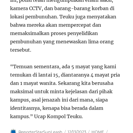
ini, polisi telah mengumpulkan enam saksi,
kamera CCTV, dan barang-barang korban di
lokasi pembunuhan. Teuku juga menyatakan
bahwa mereka akan mempercepat dan
memaksimalkan proses penyelidikan
pembunuhan yang menewaskan lima orang
tersebut.
“Temuan sementara, ada 5 mayat yang kami
temukan di lantai 15, diantaranya 4 mayat pria
dan 1 mayat wanita. Sekarang kita berusaha
maksimal untuk minta kejelasan dari pihak
kampus, asal jenazah ini dari mana, siapa
identitasnya, kenapa bisa berada dalam
kampus.” Ucap Kompol Teuku.
Author
Posted
Categories
Tags
ReporterStarSunLeash
12/13/2023
HOME