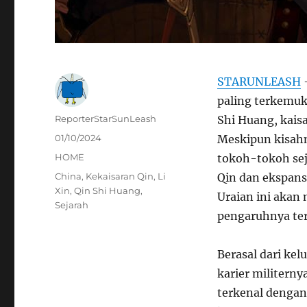
STARUNLEASH
–
paling terkemuk
Author
ReporterStarSunLeash
Shi Huang, kais
Posted
01/10/2024
Meskipun kisahn
on
Categories
HOME
tokoh-tokoh seja
Tags
China
,
Kekaisaran Qin
,
Li
Qin dan ekspansi
Xin
,
Qin Shi Huang
,
Uraian ini akan 
Sejarah
pengaruhnya ter
Berasal dari kel
karier militern
terkenal denga