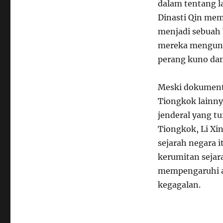
dalam tentang l
Dinasti Qin me
menjadi sebuah b
mereka mengun
perang kuno dan
Meski dokumenta
Tiongkok lainny
jenderal yang t
Tiongkok, Li X
sejarah negara 
kerumitan sejar
mempengaruhi ar
kegagalan.