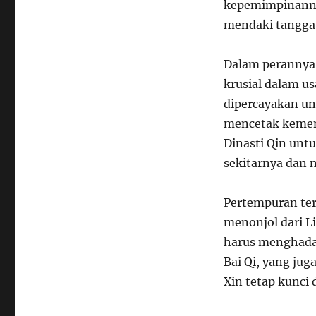
kepemimpinannya 
mendaki tangga 
Dalam perannya s
krusial dalam u
dipercayakan un
mencetak keme
Dinasti Qin unt
sekitarnya dan 
Pertempuran ter
menonjol dari Li
harus menghadap
Bai Qi, yang jug
Xin tetap kunci 