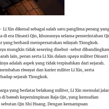
 Li Xin dikenal sebagai salah satu panglima perang yan
a di era Dinasti Qin, khususnya selama pemerintahan Qi
ar yang berhasil mempersatukan wilayah Tiongkok.
ya mungkin tidak sesering disebut-sebut dibandingka
rah lain, peran serta Li Xin dalam upaya militer Dinasti
nya adalah aspek yang tidak terpisahkan dari sejarah.
membahas riwayat dan karier militer Li Xin, serta
hadap sejarah Tiongkok.
uarga yang berlatar belakang militer, Li Xin memulai jala
ya di bawah kepemimpinan Raja Qin, yang kemudian
n sebutan Qin Shi Huang. Dengan kemampuan