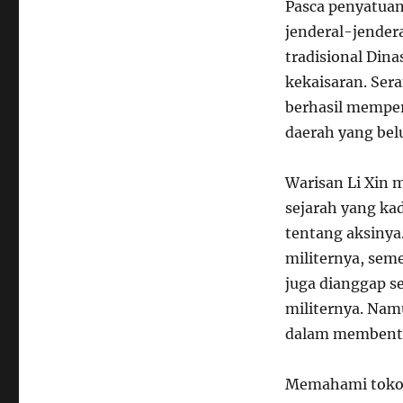
Pasca penyatuan
jenderal-jender
tradisional Din
kekaisaran. Ser
berhasil memper
daerah yang bel
Warisan Li Xin 
sejarah yang k
tentang aksinya.
militernya, seme
juga dianggap se
militernya. Namu
dalam membentu
Memahami tokoh 