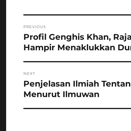
Navigasi
PREVIOUS
pos
Profil Genghis Khan, Ra
Previous
post:
Hampir Menaklukkan Du
NEXT
Penjelasan Ilmiah Tent
Next
post:
Menurut Ilmuwan