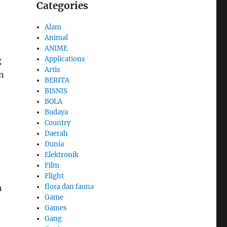
Categories
Alam
Animal
ANIME
Applications
g
Artis
n
BERITA
BISNIS
BOLA
n
Budaya
Country
Daerah
Dunia
Elektronik
Film
Flight
flora dan fauna
n
Game
Games
Gang