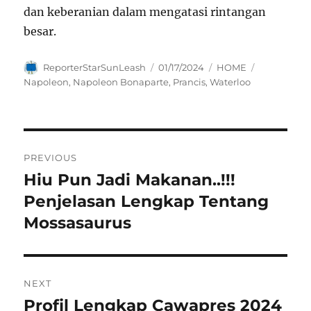
dan keberanian dalam mengatasi rintangan
besar.
Author
Posted
Categories
Tags
ReporterStarSunLeash
01/17/2024
HOME
on
Napoleon
,
Napoleon Bonaparte
,
Prancis
,
Waterloo
Navigasi
PREVIOUS
pos
Hiu Pun Jadi Makanan..!!!
Previous
post:
Penjelasan Lengkap Tentang
Mossasaurus
NEXT
Profil Lengkap Cawapres 2024
Next