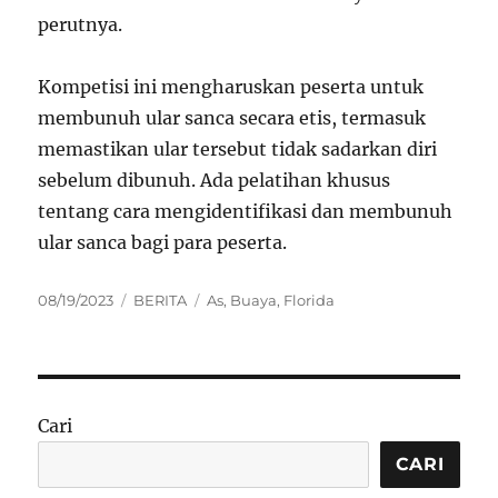
perutnya.
Kompetisi ini mengharuskan peserta untuk
membunuh ular sanca secara etis, termasuk
memastikan ular tersebut tidak sadarkan diri
sebelum dibunuh. Ada pelatihan khusus
tentang cara mengidentifikasi dan membunuh
ular sanca bagi para peserta.
Posted
Categories
Tags
08/19/2023
BERITA
As
,
Buaya
,
Florida
on
Cari
CARI