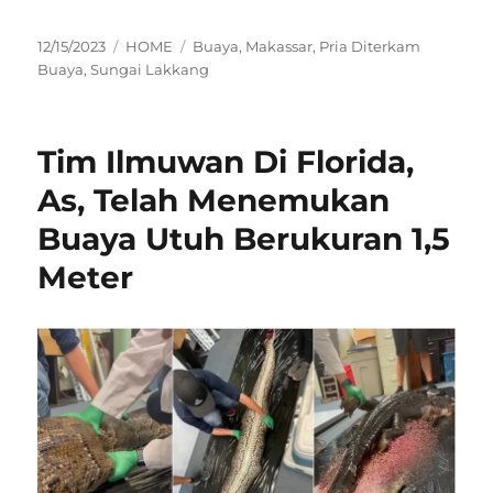
Posted
Categories
Tags
12/15/2023
HOME
Buaya
,
Makassar
,
Pria Diterkam
on
Buaya
,
Sungai Lakkang
Tim Ilmuwan Di Florida,
As, Telah Menemukan
Buaya Utuh Berukuran 1,5
Meter