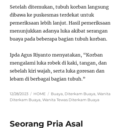
Setelah ditemukan, tubuh korban langsung
dibawa ke puskesmas terdekat untuk
pemeriksaan lebih lanjut. Hasil pemeriksaan
menunjukkan adanya luka akibat serangan
buaya pada beberapa bagian tubuh korban.
Ipda Agus Riyanto menyatakan, “Korban
mengalami luka robek di kaki, tangan, dan
sebelah kiri wajah, serta luka goresan dan
lebam di berbagai bagian tubuh.”
Posted
Categories
Tags
12/28/2023
HOME
Buaya
,
Diterkam Buaya
,
Wanita
on
Diterkam Buaya
,
Wanita Tewas Diterkam Buaya
Seorang Pria Asal