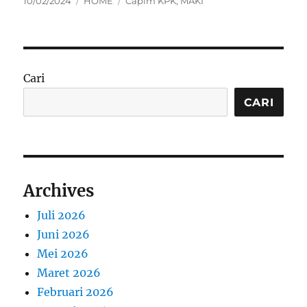
Posted
Categories
Tags
10/02/2024
HOME
Capim KPK
,
MAKI
on
Cari
CARI
Archives
Juli 2026
Juni 2026
Mei 2026
Maret 2026
Februari 2026