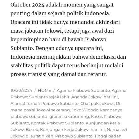
Oktober 2024 adalah momen yang sangat
penting dalam sejarah politik Indonesia.
Upacara ini tidak hanya menandai akhir dari
masa jabatan Jokowi, tetapi juga awal dari
kepemimpinan baru di bawah Prabowo
Subianto. Dengan adanya upacara ini,
Indonesia menunjukkan bahwa demokrasi dan
stabilitas politik dapat terus berlanjut melalui
proses transisi yang damai dan teratur.
Posted
Categories
Tags
10/20/2024
HOME
Agama Prabowo Subianto
,
Agama
on
Prabowo Subianto sejak lahir
,
Agenda Jokowi hari ini
,
Alamat rumah Prabowo Subianto
,
Chat pak Jokowi
,
Di
mana posisi Jokowi sekarang
,
Joko Widodo
,
kampanye
prabowo subianto–gibran rakabuming
,
Kasus Prabowo
Subianto
,
Kontak Prabowo Subianto
,
Kunjungan kerja
Jokowi Besok
,
Kunjungan kerja Jokowi hari ini
,
Nama asli
Jokowi di surat nikah
,
Prabowo Subianto
,
Tinggi badan