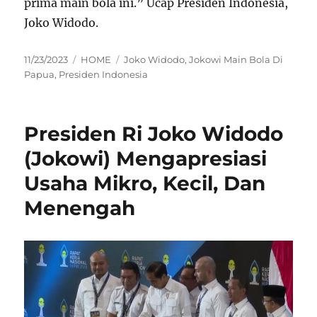
prima main bola ini.” Ucap Presiden Indonesia,
Joko Widodo.
Posted
Categories
Tags
11/23/2023
HOME
Joko Widodo
,
Jokowi Main Bola Di
on
Papua
,
Presiden Indonesia
Presiden Ri Joko Widodo
(Jokowi) Mengapresiasi
Usaha Mikro, Kecil, Dan
Menengah