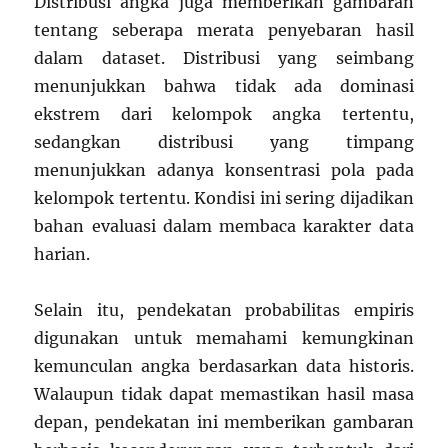
Distribusi angka juga memberikan gambaran
tentang seberapa merata penyebaran hasil
dalam dataset. Distribusi yang seimbang
menunjukkan bahwa tidak ada dominasi
ekstrem dari kelompok angka tertentu,
sedangkan distribusi yang timpang
menunjukkan adanya konsentrasi pola pada
kelompok tertentu. Kondisi ini sering dijadikan
bahan evaluasi dalam membaca karakter data
harian.
Selain itu, pendekatan probabilitas empiris
digunakan untuk memahami kemungkinan
kemunculan angka berdasarkan data historis.
Walaupun tidak dapat memastikan hasil masa
depan, pendekatan ini memberikan gambaran