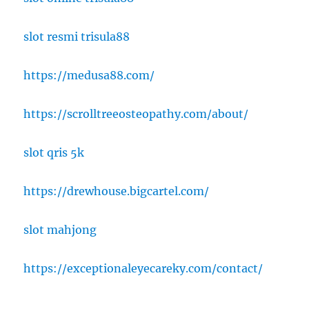
slot resmi trisula88
https://medusa88.com/
https://scrolltreeosteopathy.com/about/
slot qris 5k
https://drewhouse.bigcartel.com/
slot mahjong
https://exceptionaleyecareky.com/contact/