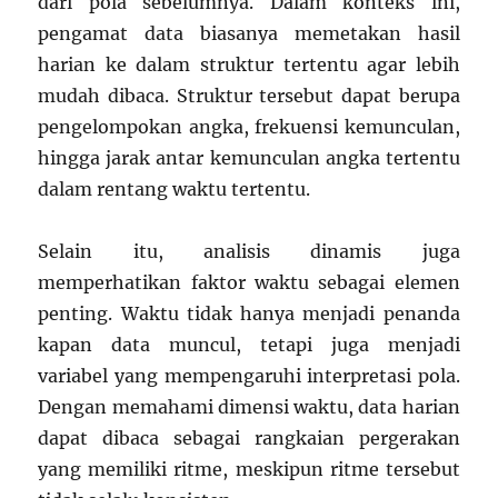
dari pola sebelumnya. Dalam konteks ini,
pengamat data biasanya memetakan hasil
harian ke dalam struktur tertentu agar lebih
mudah dibaca. Struktur tersebut dapat berupa
pengelompokan angka, frekuensi kemunculan,
hingga jarak antar kemunculan angka tertentu
dalam rentang waktu tertentu.
Selain itu, analisis dinamis juga
memperhatikan faktor waktu sebagai elemen
penting. Waktu tidak hanya menjadi penanda
kapan data muncul, tetapi juga menjadi
variabel yang mempengaruhi interpretasi pola.
Dengan memahami dimensi waktu, data harian
dapat dibaca sebagai rangkaian pergerakan
yang memiliki ritme, meskipun ritme tersebut