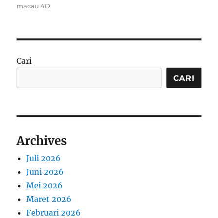
macau 4D
Cari
CARI
Archives
Juli 2026
Juni 2026
Mei 2026
Maret 2026
Februari 2026