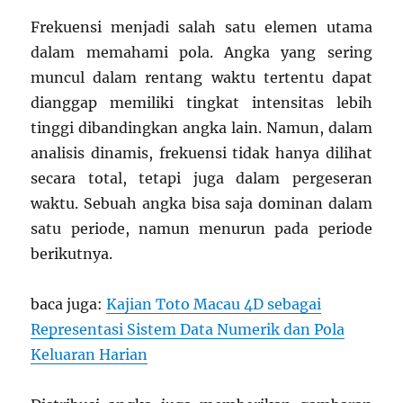
Frekuensi menjadi salah satu elemen utama
dalam memahami pola. Angka yang sering
muncul dalam rentang waktu tertentu dapat
dianggap memiliki tingkat intensitas lebih
tinggi dibandingkan angka lain. Namun, dalam
analisis dinamis, frekuensi tidak hanya dilihat
secara total, tetapi juga dalam pergeseran
waktu. Sebuah angka bisa saja dominan dalam
satu periode, namun menurun pada periode
berikutnya.
baca juga:
Kajian Toto Macau 4D sebagai
Representasi Sistem Data Numerik dan Pola
Keluaran Harian