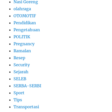
Nasi Goreng
olahraga
OTOMOTIF
Pendidikan
Pengetahuan
POLITIK
Pregnancy
Ramalan
Resep
Security
Sejarah
SELEB
SERBA-SERBI
Sport
Tips
Transportasi