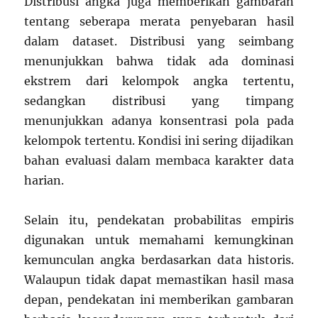
Distribusi angka juga memberikan gambaran
tentang seberapa merata penyebaran hasil
dalam dataset. Distribusi yang seimbang
menunjukkan bahwa tidak ada dominasi
ekstrem dari kelompok angka tertentu,
sedangkan distribusi yang timpang
menunjukkan adanya konsentrasi pola pada
kelompok tertentu. Kondisi ini sering dijadikan
bahan evaluasi dalam membaca karakter data
harian.
Selain itu, pendekatan probabilitas empiris
digunakan untuk memahami kemungkinan
kemunculan angka berdasarkan data historis.
Walaupun tidak dapat memastikan hasil masa
depan, pendekatan ini memberikan gambaran