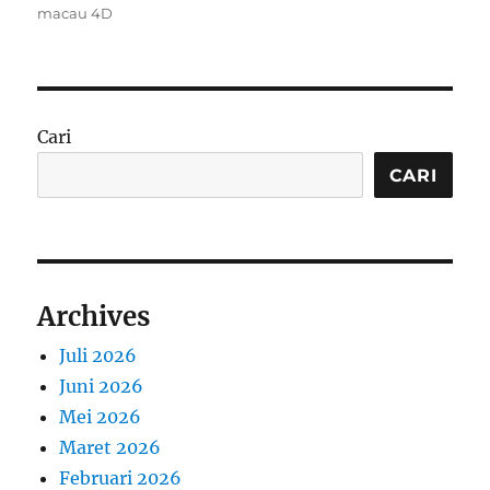
macau 4D
Cari
CARI
Archives
Juli 2026
Juni 2026
Mei 2026
Maret 2026
Februari 2026