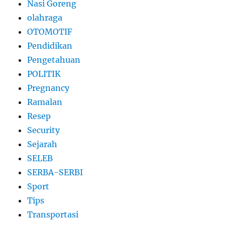
Nasi Goreng
olahraga
OTOMOTIF
Pendidikan
Pengetahuan
POLITIK
Pregnancy
Ramalan
Resep
Security
Sejarah
SELEB
SERBA-SERBI
Sport
Tips
Transportasi