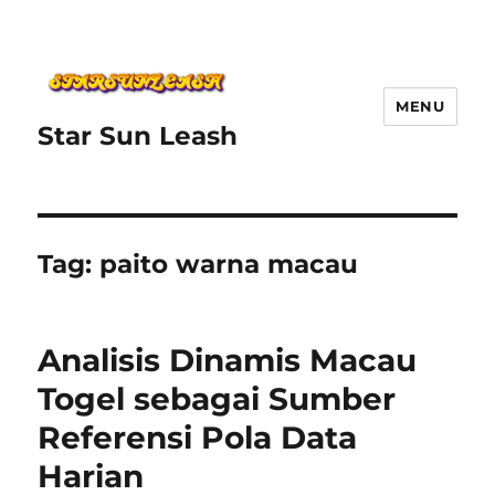
MENU
Star Sun Leash
Tag:
paito warna macau
Analisis Dinamis Macau
Togel sebagai Sumber
Referensi Pola Data
Harian