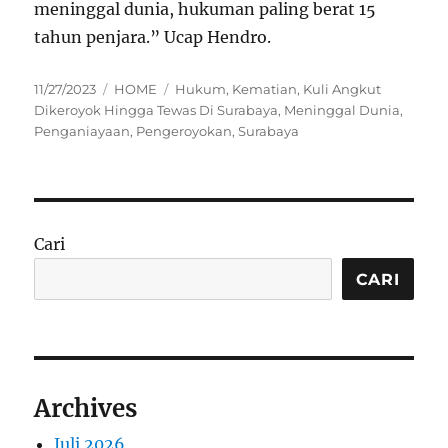
meninggal dunia, hukuman paling berat 15
tahun penjara.” Ucap Hendro.
Posted
Categories
Tags
11/27/2023
HOME
Hukum
,
Kematian
,
Kuli Angkut
on
Dikeroyok Hingga Tewas Di Surabaya
,
Meninggal Dunia
,
Penganiayaan
,
Pengeroyokan
,
Surabaya
Cari
CARI
Archives
Juli 2026