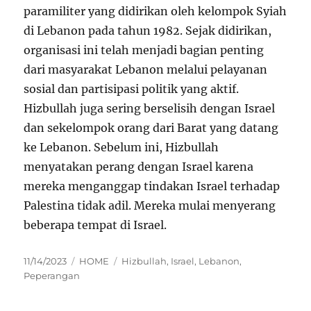
paramiliter yang didirikan oleh kelompok Syiah
di Lebanon pada tahun 1982. Sejak didirikan,
organisasi ini telah menjadi bagian penting
dari masyarakat Lebanon melalui pelayanan
sosial dan partisipasi politik yang aktif.
Hizbullah juga sering berselisih dengan Israel
dan sekelompok orang dari Barat yang datang
ke Lebanon. Sebelum ini, Hizbullah
menyatakan perang dengan Israel karena
mereka menganggap tindakan Israel terhadap
Palestina tidak adil. Mereka mulai menyerang
beberapa tempat di Israel.
Posted
Categories
Tags
11/14/2023
HOME
Hizbullah
,
Israel
,
Lebanon
,
on
Peperangan