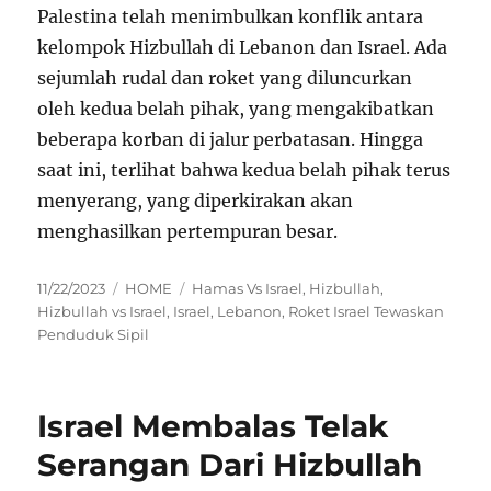
Palestina telah menimbulkan konflik antara
kelompok Hizbullah di Lebanon dan Israel. Ada
sejumlah rudal dan roket yang diluncurkan
oleh kedua belah pihak, yang mengakibatkan
beberapa korban di jalur perbatasan. Hingga
saat ini, terlihat bahwa kedua belah pihak terus
menyerang, yang diperkirakan akan
menghasilkan pertempuran besar.
Posted
Categories
Tags
11/22/2023
HOME
Hamas Vs Israel
,
Hizbullah
,
on
Hizbullah vs Israel
,
Israel
,
Lebanon
,
Roket Israel Tewaskan
Penduduk Sipil
Israel Membalas Telak
Serangan Dari Hizbullah