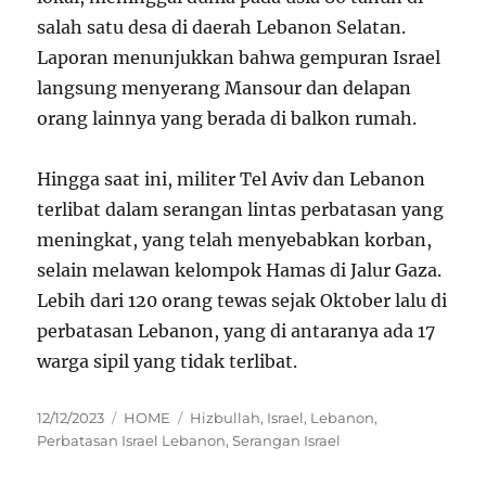
salah satu desa di daerah Lebanon Selatan.
Laporan menunjukkan bahwa gempuran Israel
langsung menyerang Mansour dan delapan
orang lainnya yang berada di balkon rumah.
Hingga saat ini, militer Tel Aviv dan Lebanon
terlibat dalam serangan lintas perbatasan yang
meningkat, yang telah menyebabkan korban,
selain melawan kelompok Hamas di Jalur Gaza.
Lebih dari 120 orang tewas sejak Oktober lalu di
perbatasan Lebanon, yang di antaranya ada 17
warga sipil yang tidak terlibat.
Posted
Categories
Tags
12/12/2023
HOME
Hizbullah
,
Israel
,
Lebanon
,
on
Perbatasan Israel Lebanon
,
Serangan Israel