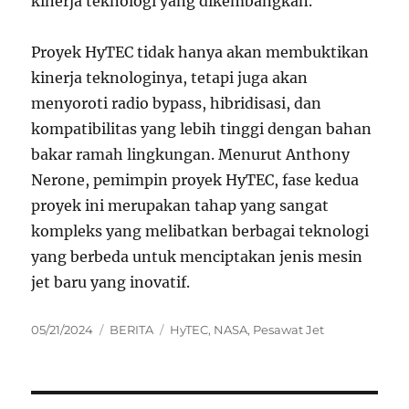
kinerja teknologi yang dikembangkan.
Proyek HyTEC tidak hanya akan membuktikan
kinerja teknologinya, tetapi juga akan
menyoroti radio bypass, hibridisasi, dan
kompatibilitas yang lebih tinggi dengan bahan
bakar ramah lingkungan. Menurut Anthony
Nerone, pemimpin proyek HyTEC, fase kedua
proyek ini merupakan tahap yang sangat
kompleks yang melibatkan berbagai teknologi
yang berbeda untuk menciptakan jenis mesin
jet baru yang inovatif.
Posted
Categories
Tags
05/21/2024
BERITA
HyTEC
,
NASA
,
Pesawat Jet
on