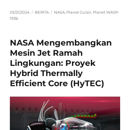
Posted
Categories
Tags
05/21/2024
BERITA
NASA
,
Planet Gulali
,
Planet WASP-
on
193b
NASA Mengembangkan
Mesin Jet Ramah
Lingkungan: Proyek
Hybrid Thermally
Efficient Core (HyTEC)