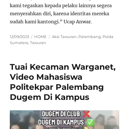
kami tegaskan kepada pelaku lainnya segera
menyerahkan diri, karena identitas mereka
sudah kami kantongi.” Ucap Anwar.
Posted
Categories
Tags
12/09/2023
HOME
Aksi Tawuran
,
Palembang
,
Polda
on
Sumatera
,
Tawuran
Tuai Kecaman Warganet,
Video Mahasiswa
Politekpar Palembang
Dugem Di Kampus