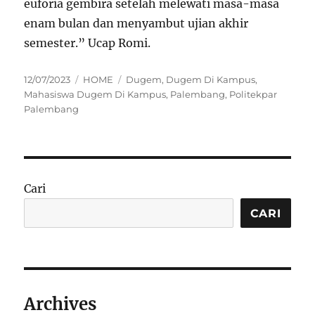
euforia gembira setelah melewati masa-masa
enam bulan dan menyambut ujian akhir
semester.” Ucap Romi.
Posted
Categories
Tags
12/07/2023
HOME
Dugem
,
Dugem Di Kampus
,
on
Mahasiswa Dugem Di Kampus
,
Palembang
,
Politekpar
Palembang
Cari
CARI
Archives