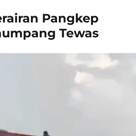
erairan Pangkep
enumpang Tewas