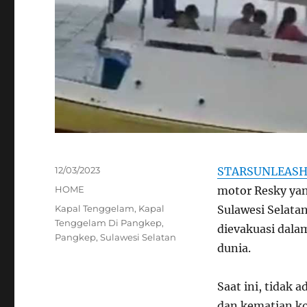
Posted
12/03/2023
STARSUNLEAS
on
Categories
HOME
motor Resky ya
Tags
Kapal Tenggelam
,
Kapal
Sulawesi Selata
Tenggelam Di Pangkep
,
dievakuasi dala
Pangkep
,
Sulawesi Selatan
dunia.
Saat ini, tidak 
dan kematian ko