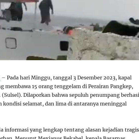
H
– Pada hari Minggu, tanggal 3 Desember 2023, kapal
ng membawa 15 orang tenggelam di Perairan Pangkep,
n (Sulsel). Dilaporkan bahwa sepuluh penumpang berhasi
m kondisi selamat, dan lima di antaranya meninggal
ada informasi yang lengkap tentang alasan kejadian tragis
rban. Menurut Mexianus Bekabel, kepala Basarnas