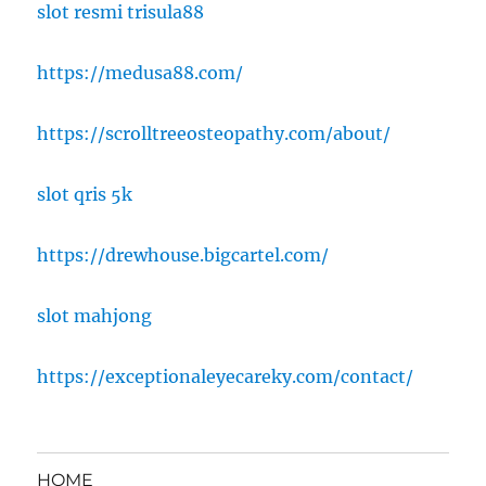
slot resmi trisula88
https://medusa88.com/
https://scrolltreeosteopathy.com/about/
slot qris 5k
https://drewhouse.bigcartel.com/
slot mahjong
https://exceptionaleyecareky.com/contact/
HOME