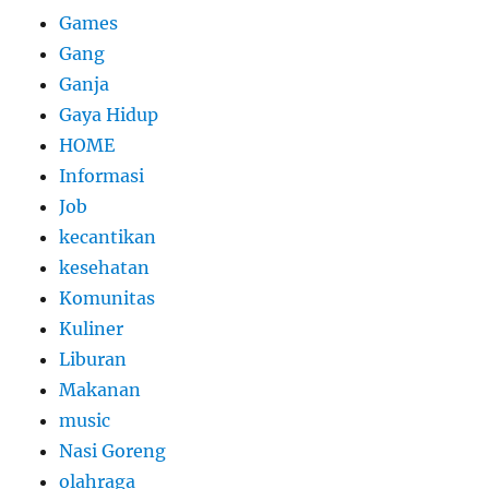
Games
Gang
Ganja
Gaya Hidup
HOME
Informasi
Job
kecantikan
kesehatan
Komunitas
Kuliner
Liburan
Makanan
music
Nasi Goreng
olahraga