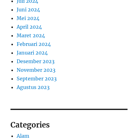
Juli 2024
Juni 2024
Mei 2024
April 2024
Maret 2024
Februari 2024
Januari 2024
Desember 2023
November 2023
September 2023
Agustus 2023
Categories
Alam