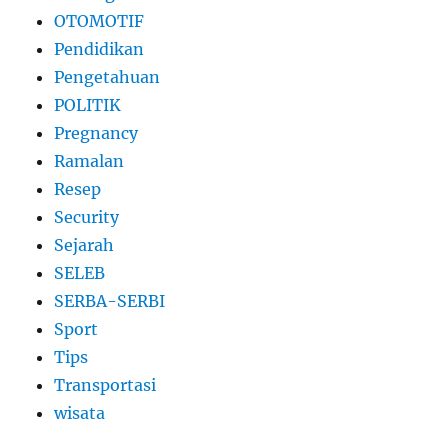
OTOMOTIF
Pendidikan
Pengetahuan
POLITIK
Pregnancy
Ramalan
Resep
Security
Sejarah
SELEB
SERBA-SERBI
Sport
Tips
Transportasi
wisata