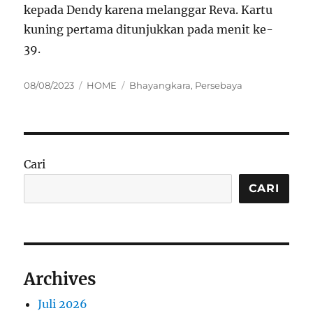
kepada Dendy karena melanggar Reva. Kartu
kuning pertama ditunjukkan pada menit ke-
39.
Posted
Categories
Tags
08/08/2023
HOME
Bhayangkara
,
Persebaya
on
Cari
CARI
Archives
Juli 2026