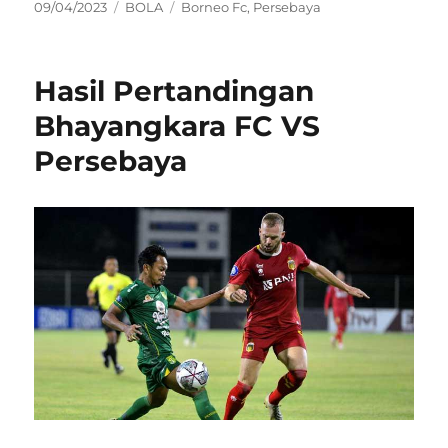
Posted
Categories
Tags
09/04/2023
BOLA
Borneo Fc
,
Persebaya
on
Hasil Pertandingan
Bhayangkara FC VS
Persebaya