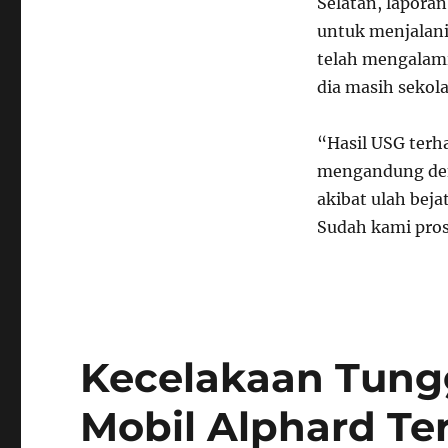
Selatan, lapora
untuk menjalani
telah mengalami
dia masih sekola
“Hasil USG ter
mengandung deng
akibat ulah bej
Sudah kami pros
Kecelakaan Tungga
Mobil Alphard Te