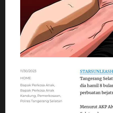
Posted
11/30/2023
STARSUNLEAS
on
Categories
HOME
Tangerang Selat
Tags
Bapak Perkosa Anak
,
dia hamil 8 bula
Bapak Perkosa Anak
perbuatan bejat
Kandung
,
Pemerkosaan
,
Polres Tangerang Selatan
Menurut AKP Alv