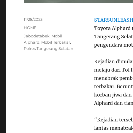
Posted
11/28/2023
STARSUNLEAS
on
Categories
HOME
Toyota Alphard t
Tags
Jabodetabek
,
Mobil
Tangerang Selata
Alphard
,
Mobil Terbakar
,
pengendara mobi
Polres Tangerang Selatan
Kejadian dimula
melaju dari Tol
menabrak pembat
terbakar. Berun
korban jiwa dan
Alphard dan tia
“Kejadian terseb
lantas menabrak