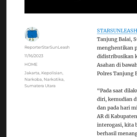
STARSUNLEAS
Tanjung Balai, S
Author
ReporterStarSunLeash
menghentikan p
Posted
11/16/2023
didistribusikan 
on
Categories
HOME
Asahan di bawa
Tags
Jakarta
,
Kepolisian
,
Polres Tanjung 
Narkoba
,
Narkotika
,
Sumatera Utara
“Pada saat dila
diri, kemudian 
dan pada hari m
AR di Kabupaten 
interogasi, kita
berhasil menang