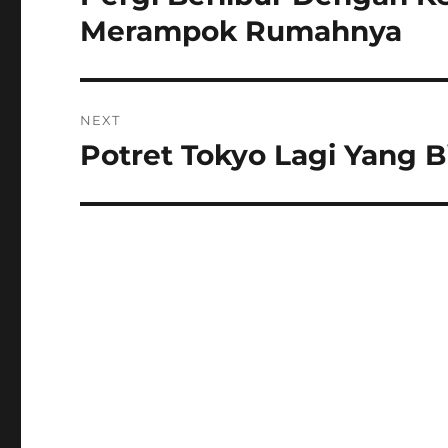
post:
Merampok Rumahnya
NEXT
Potret Tokyo Lagi Yang Bi
Next
post: