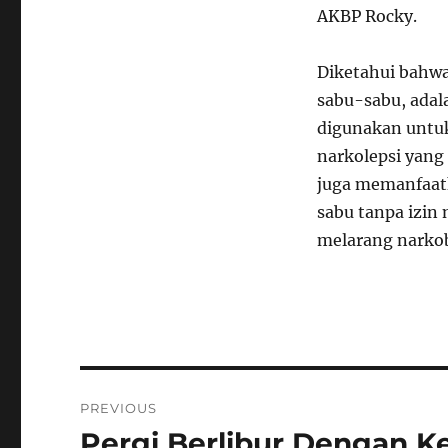
AKBP Rocky.
Diketahui bahwa
sabu-sabu, adal
digunakan untuk
narkolepsi yang
juga memanfaatk
sabu tanpa izin 
melarang narko
Navigasi
PREVIOUS
pos
Pergi Berlibur Dengan Ke
Previous