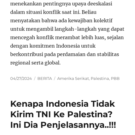
menekankan pentingnya upaya deeskalasi
dalam situasi konflik saat ini. Beliau
menyatakan bahwa ada kewajiban kolektif
untuk mengambil langkah-langkah yang dapat
mencegah konflik merambat lebih luas, sejalan
dengan komitmen Indonesia untuk
berkontribusi pada perdamaian dan stabilitas
regional serta global.
Posted
Categories
Tags
04/27/2024
BERITA
Amerika Serikat
,
Palestina
,
PBB
on
Kenapa Indonesia Tidak
Kirim TNI Ke Palestina?
Ini Dia Penjelasannya..!!!