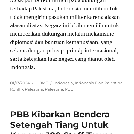
Meskipun berkomitmen pada dukungan
terhadap Palestina, Indonesia memilih untuk
tidak mengirim pasukan militer karena alasan-
alasan di atas. Negara ini lebih memilih untuk
memberikan dukungan melalui mekanisme
diplomasi dan bantuan kemanusiaan, yang
selaras dengan prinsip-prinsip internasional,
serta kebijakan luar negeri yang dianut oleh
Indonesia.
Posted
Categories
Tags
01/13/2024
HOME
Indonesia
,
Indonesia Dan Palestina
,
on
Konflik Palestina
,
Palestina
,
PBB
PBB Kibarkan Bendera
Setengah Tiang Untuk