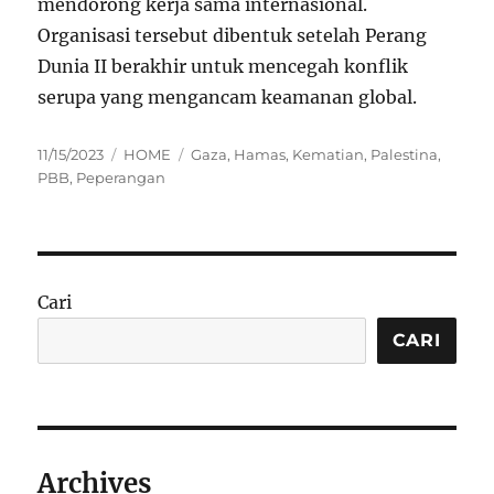
mendorong kerja sama internasional.
Organisasi tersebut dibentuk setelah Perang
Dunia II berakhir untuk mencegah konflik
serupa yang mengancam keamanan global.
Posted
Categories
Tags
11/15/2023
HOME
Gaza
,
Hamas
,
Kematian
,
Palestina
,
on
PBB
,
Peperangan
Cari
CARI
Archives