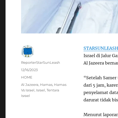
STARSUNLEAS
Israel di Jalur 
Author
ReporterStarSunLeash
Al Jazeera bern
Posted
12/16/2023
on
Categories
HOME
“Setelah Samer t
Tags
Al Jazeera
,
Hamas
,
Hamas
dari 5 jam, kar
Vs Israel
,
Israel
,
Tentara
penyelamat dat
Israel
darurat tidak bi
Menurut laporan