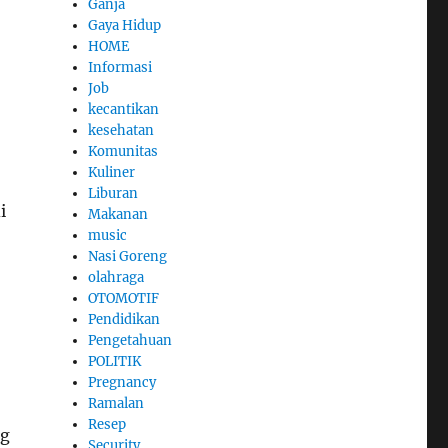
Ganja
Gaya Hidup
HOME
Informasi
Job
kecantikan
kesehatan
Komunitas
Kuliner
Liburan
i
Makanan
music
Nasi Goreng
olahraga
OTOMOTIF
Pendidikan
Pengetahuan
POLITIK
Pregnancy
Ramalan
Resep
ng
Security