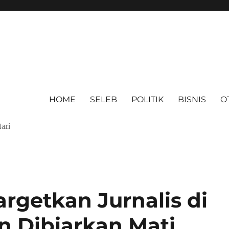
HOME
SELEB
POLITIK
BISNIS
O
Hari
argetkan Jurnalis di
n Dibiarkan Mati