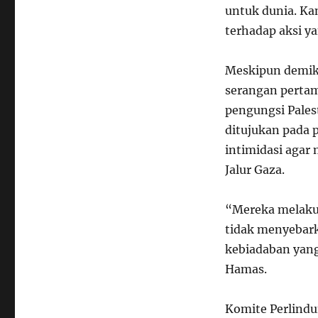
untuk dunia. Ka
terhadap aksi ya
Meskipun demik
serangan pertam
pengungsi Pales
ditujukan pada 
intimidasi agar 
Jalur Gaza.
“Mereka melakuk
tidak menyebark
kebiadaban yang
Hamas.
Komite Perlindu