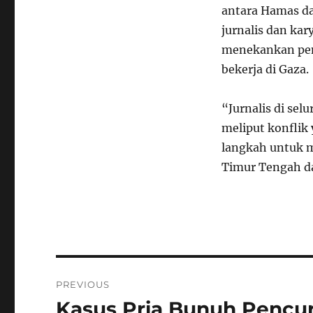
antara Hamas dan
jurnalis dan kar
menekankan pent
bekerja di Gaza.
“Jurnalis di se
meliput konflik
langkah untuk 
Timur Tengah da
Navigasi
PREVIOUS
pos
Kasus Pria Bunuh Pencur
Previous