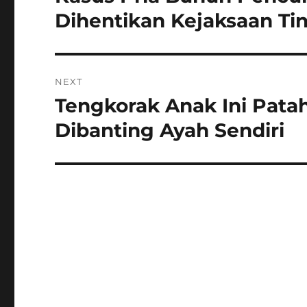
post:
Dihentikan Kejaksaan Ti
NEXT
Tengkorak Anak Ini Pata
Next
post:
Dibanting Ayah Sendiri